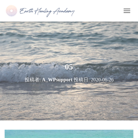
ナ
ビ
ゲ
ー
シ
ョ
ン
を
切
05
り
替
投稿者:
A_WPsupport
投稿日:
2020-06-26
え