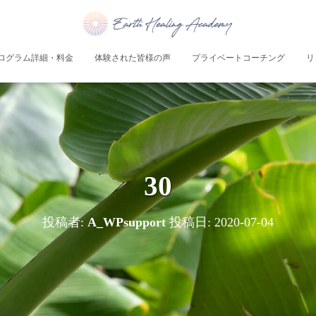
ログラム詳細・料金
体験された皆様の声
プライベートコーチング
リ
30
投稿者:
A_WPsupport
投稿日:
2020-07-04