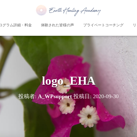
ログラム詳細・料金
体験された皆様の声
プライベートコーチング
リ
logo_EHA
投稿者:
A_WPsupport
投稿日:
2020-09-30