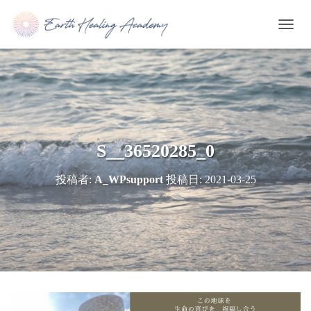
ナ
ビ
ゲ
ー
シ
ョ
ン
を
切
S__36520285_0
り
替
投稿者:
A_WPsupport
投稿日:
2021-03-25
え